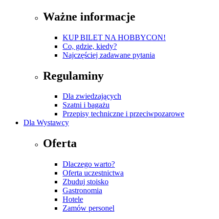
Ważne informacje
KUP BILET NA HOBBYCON!
Co, gdzie, kiedy?
Najczęściej zadawane pytania
Regulaminy
Dla zwiedzających
Szatni i bagażu
Przepisy techniczne i przeciwpozarowe
Dla Wystawcy
Oferta
Dlaczego warto?
Oferta uczestnictwa
Zbuduj stoisko
Gastronomia
Hotele
Zamów personel