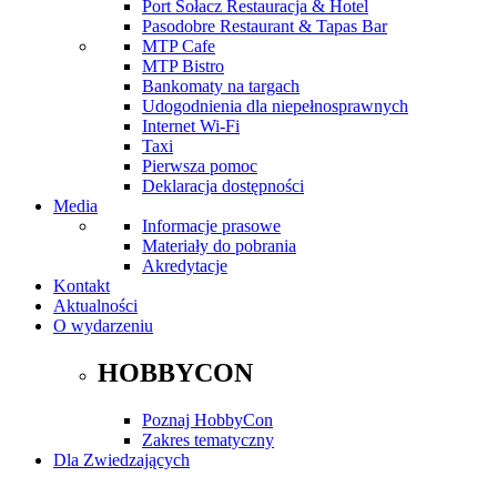
Port Sołacz Restauracja & Hotel
Pasodobre Restaurant & Tapas Bar
MTP Cafe
MTP Bistro
Bankomaty na targach
Udogodnienia dla niepełnosprawnych
Internet Wi-Fi
Taxi
Pierwsza pomoc
Deklaracja dostępności
Media
Informacje prasowe
Materiały do pobrania
Akredytacje
Kontakt
Aktualności
O wydarzeniu
HOBBYCON
Poznaj HobbyCon
Zakres tematyczny
Dla Zwiedzających