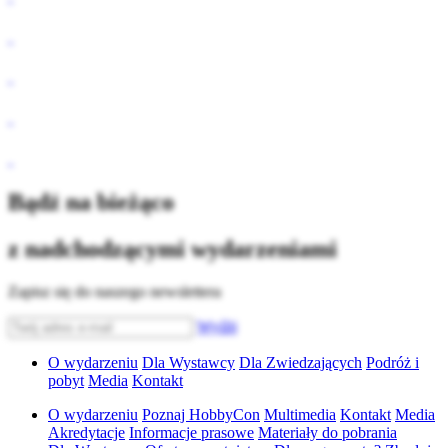
Bądź na bieżąco
z nadchodzącymi wydarzeniami
Zapisz się do naszego newslettera
Wyślij
O wydarzeniu
Dla Wystawcy
Dla Zwiedzających
Podróż i
pobyt
Media
Kontakt
O wydarzeniu
Poznaj HobbyCon
Multimedia
Kontakt
Media
Akredytacje
Informacje prasowe
Materiały do pobrania