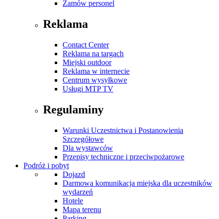
Zamów personel
Reklama
Contact Center
Reklama na targach
Miejski outdoor
Reklama w internecie
Centrum wysyłkowe
Usługi MTP TV
Regulaminy
Warunki Uczestnictwa i Postanowienia
Szczegółowe
Dla wystawców
Przepisy techniczne i przeciwpożarowe
Podróż i pobyt
Dojazd
Darmowa komunikacja miejska dla uczestników
wydarzeń
Hotele
Mapa terenu
Parking