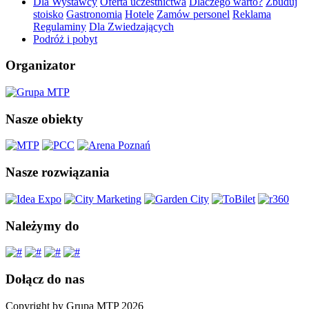
Dla Wystawcy
Oferta uczestnictwa
Dlaczego warto?
Zbuduj
stoisko
Gastronomia
Hotele
Zamów personel
Reklama
Regulaminy
Dla Zwiedzających
Podróż i pobyt
Organizator
Nasze obiekty
Nasze rozwiązania
Należymy do
Dołącz do nas
Copyright by Grupa MTP 2026