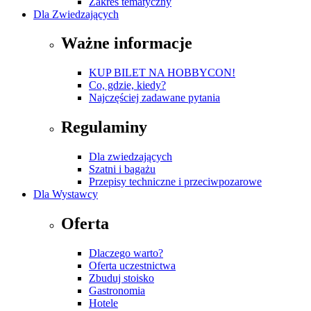
Zakres tematyczny
Dla Zwiedzających
Ważne informacje
KUP BILET NA HOBBYCON!
Co, gdzie, kiedy?
Najczęściej zadawane pytania
Regulaminy
Dla zwiedzających
Szatni i bagażu
Przepisy techniczne i przeciwpozarowe
Dla Wystawcy
Oferta
Dlaczego warto?
Oferta uczestnictwa
Zbuduj stoisko
Gastronomia
Hotele