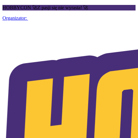
HOBBYCON 🚀Z pasji się nie wyrasta! 🚀
Organizator: