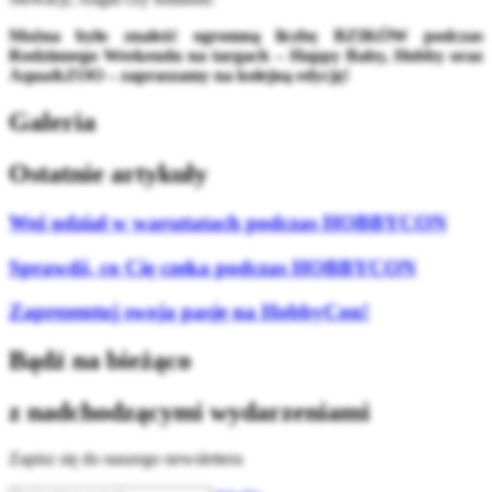
Można było znaleźć ogromną liczbę BZIKÓW podczas
Rodzinnego Weekendu na targach – Happy Baby, Hobby oraz
Aqua&ZOO – zapraszamy na kolejną edycję!
Galeria
Ostatnie artykuły
Weź udział w warsztatach podczas HOBBYCON
Sprawdź, co Cię czeka podczas HOBBYCON
Zaprezentuj swoją pasję na HobbyCon!
Bądź na bieżąco
z nadchodzącymi wydarzeniami
Zapisz się do naszego newslettera