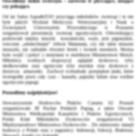
Oswoiliśmy dzikie zwierzęta – zarówno te pływające, latające
czy pełzające.
Od lat Salon Aqua&ZOO przyciąga miłośników zwierząt i to nie
byle jakich! Wydział Medycyny Weterynaryjnej i Nauk o
Zwierzętach Uniwersytetu Przyrodniczego w Poznaniu
zorganizował prezentację zwierząt egzotycznych. Odwiedzający
podziwiali między innymi: koszatniczki, węże, jeże pigmejskie,
wiecznie „uśmiechnięte” żółwie Matamata, czy nie takie straszne
straszyki, nie zabrakło również fretek i świnek morskich. Można
było wejść i pobyć z motylami w mobilnym Ministerstwie Motyli.
Miłośnicy wodnych ekspozycji oglądali dyskowce, ryby
słodkowodne oraz egotyczne ryby morskie oraz dyskowce z
dorzecza amazonki. Zachwyt wzbudzały przepiękne ptaki, które
świergoliły przez cały czas – kanarki, papużki faliste oraz wielkie
egzotyczne papugi.
Poznaliśmy najpiękniejsze!
Stowarzyszenie Hodowców Ptaków Canaria 02 Poznań
zorganizowało III Puchar Polskich Papug, a także Otwarte
Mistrzostwa Wielkopolski Kanarków i Ptaków Egzotycznych.
Polski Klub Miłośników Dyskowców zorganizował VI
Międzynarodowe Mistrzostwa Dyskowców . Do mistrzostw stanęli
hodowcy z Polski oraz z zagranicy: Indonezji, Szkocji, Białorusi,
Słowacji, Anglii czy Iralandii.