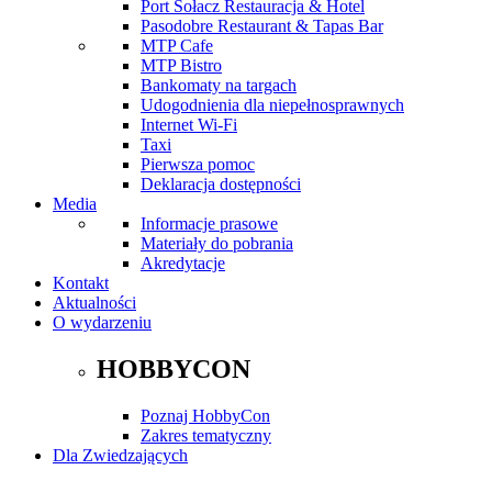
Port Sołacz Restauracja & Hotel
Pasodobre Restaurant & Tapas Bar
MTP Cafe
MTP Bistro
Bankomaty na targach
Udogodnienia dla niepełnosprawnych
Internet Wi-Fi
Taxi
Pierwsza pomoc
Deklaracja dostępności
Media
Informacje prasowe
Materiały do pobrania
Akredytacje
Kontakt
Aktualności
O wydarzeniu
HOBBYCON
Poznaj HobbyCon
Zakres tematyczny
Dla Zwiedzających