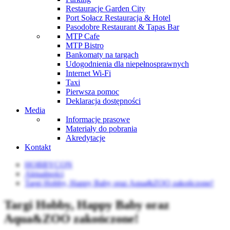
Restauracje Garden City
Port Sołacz Restauracja & Hotel
Pasodobre Restaurant & Tapas Bar
MTP Cafe
MTP Bistro
Bankomaty na targach
Udogodnienia dla niepełnosprawnych
Internet Wi-Fi
Taxi
Pierwsza pomoc
Deklaracja dostępności
Media
Informacje prasowe
Materiały do pobrania
Akredytacje
Kontakt
HOBBYCON
Aktualności
Targi Hobby, Happy Baby oraz Aqua&ZOO zakończone!
Targi Hobby, Happy Baby oraz
Aqua&ZOO zakończone!