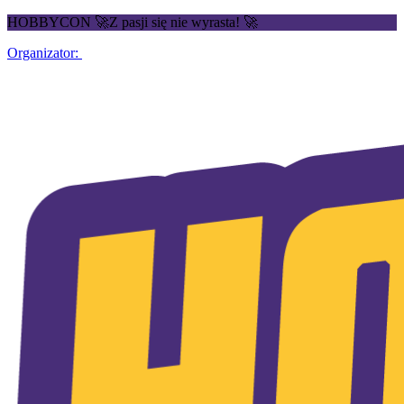
HOBBYCON 🚀Z pasji się nie wyrasta! 🚀
Organizator: