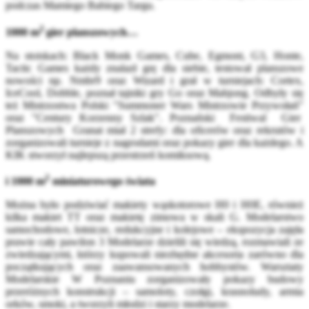
podczas Mamiego Babiego Targu.
2
1000 m
gier planszowych…
Na stoiskach: Black Monk Games, Cube, Egmont, G3, Honte,
Tactic Games każdy znalazł grę dla siebie, testował planszowe
nowości np. Nmbr9 oraz Wizard i grał w turniejach: Cortex,
IceCool, Dobble, poznał tajniki gry Go oraz Mahjong. Odbyły się
też Mistrzostwa Polski "Summoner Wars Mistrzowie Przywołań"
oraz "Century Korzenny Szlak". Poznański Festiwal Gier
Planszowych Granat miał 2 strefy: dla oficerów oraz rekrutów i
zorganizowali turnieje z nagrodami oraz pokazy gier dla każdego. A
KIK stworzył najlepszą przestrzeń komiksową.
2
i 1000 m
miniaturowego świata
Można było podziwiać makiety wąskotorowe H0 i H0E, również
kilka makiet TT oraz makietę zimowa w skali G. Modelarstwo
samochodowe, lotnicze, redukcyjne i kolejowe – ekspozycja zajęła
prawie cały pawilon 3 Modelarze dzielili się wiedzą, rozmawiali ze
zwiedzającymi, którzy kupowali niezbędne akcesoria zarówno dla
początkujących oraz zaawansowanych hobbystów. Warsztaty
Modelarskie W Poznaniu zorganizowały pokazy budowy
przeróżnych konstrukcji – samoloty, czołgi, krasnoludy, armia
orków, smoki, a tworzyli młodzi i starzy modelarze.