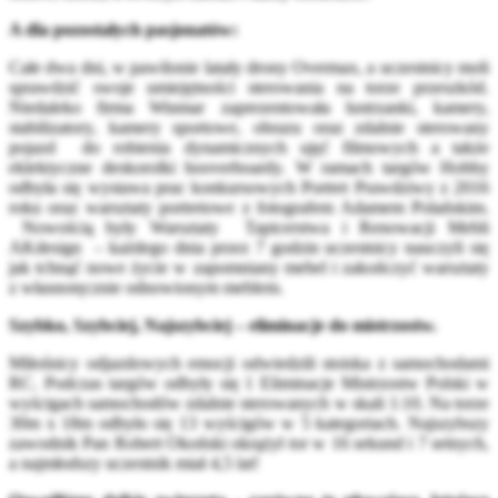
A dla pozostałych pasjonatów:
Całe dwa dni, w pawilonie latały drony Overmax, a uczestnicy moli
sprawdzić swoje umiejętności sterowania na torze przeszkód.
Niedaleko firma Winmar zaprezentowała lustrzanki, kamery,
stabilizatory, kamery sportowe, obrazu oraz zdalnie sterowany
pojazd do robienia dynamicznych ujęć filmowych a także
eklektyczne deskorolki hooverboardy. W ramach targów Hobby
odbyła się wystawa prac konkursowych Portret Prawdziwy z 2016
roku oraz warsztaty portretowe z fotografem Adamem Polańskim.
Nowością były Warsztaty Tapicerstwa i Renowacji Mebli
AKdesign – każdego dnia przez 7 godzin uczestnicy nauczyli się
jak tchnąć nowe życie w zapomniany mebel i zakończyć warsztaty
z własnoręcznie odnowionym meblem.
Szybko, Szybciej, Najszybciej – eliminacje do mistrzostw.
Miłośnicy odjazdowych emocji odwiedzili stoiska z samochodami
RC. Podczas targów odbyły się 1 Eliminacje Mistrzostw Polski w
wyścigach samochodów zdalnie sterowanych w skali 1:10. Na torze
30m x 18m odbyło się 13 wyścigów w 5 kategoriach. Najszybszy
zawodnik Pan Robert Okoński okrążył tor w 16 sekund i 7 setnych,
a najmłodszy uczestnik miał 4,5 lat!