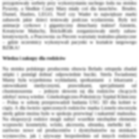
przygotowały sorbety przy wykorzystaniu suchego lodu na stoisku
Pyszoty, a Słodkie Czary Mary miały coś dla łasuchów. Bruder,
Dumel, Hasbro, LEGO, Nerf czy Wader to największe marki
zabawek jakie dzieci testowały podczas wydarzenia. Były też
animacje cyrkowe i gigantyczny dmuchany traktor! Ainstein,
Kreatywne Maluchy, Brick4Kids zorganizowały strefy zabaw
kreatywnych, a Pracownia za Piecem warsztaty teatralno-plastyczne
– gdzie uczestnicy wykonywali pacynki w kształcie targowego
BZIKA!
Wiedza i zakupy dla rodziców
Na stoisku polskiego producenta obuwia Befado ortopeda zbadał
stópki i pomógł dobrać odpowiednie buciki. Strefa Świadomej
Mamy była wypełniona wykładami, spotkaniami z lekarzami ,
ratownikami medycznymi, prawnikami, specjalistami od
chustonoszenia – jednym słowem raj dla rodziców chcących
zdobyć nową wiedze. Ginekologiczno-Położniczy Szpital Kliniczny
– Polna w sobotę przeprowadził badania USG 3D dla kobiet w
ciąży. A dla świeżo upieczonych rodziców marka Lionelo stworzyła
strefę gdzie można było w spokoju przewinąć i nakarmić maluszka.
Na ekspozycji rodzice mogli nabyć wszelkie niezbędne elementy
wyprawki: kosmetyki, wózki, akcesoria, ubranka, mebelki itd. –
zarówno nowe od producentów i dystrybutorów na stoiskach
wystawców, jak i używane bezpośrednio od innych rodziców