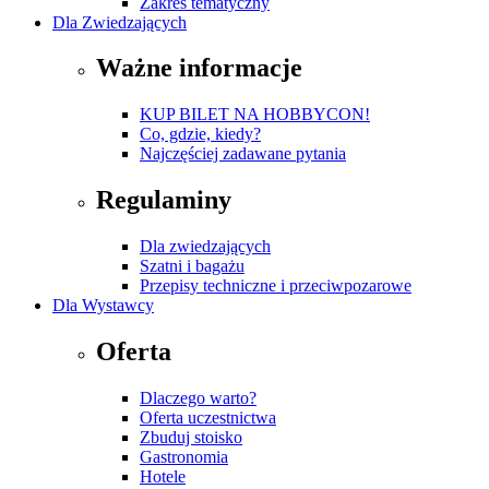
Zakres tematyczny
Dla Zwiedzających
Ważne informacje
KUP BILET NA HOBBYCON!
Co, gdzie, kiedy?
Najczęściej zadawane pytania
Regulaminy
Dla zwiedzających
Szatni i bagażu
Przepisy techniczne i przeciwpozarowe
Dla Wystawcy
Oferta
Dlaczego warto?
Oferta uczestnictwa
Zbuduj stoisko
Gastronomia
Hotele