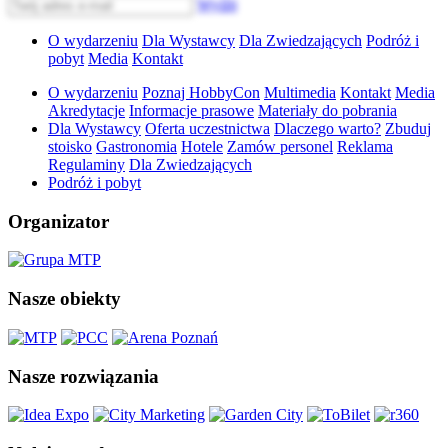
Wyślij
O wydarzeniu
Dla Wystawcy
Dla Zwiedzających
Podróż i
pobyt
Media
Kontakt
O wydarzeniu
Poznaj HobbyCon
Multimedia
Kontakt
Media
Akredytacje
Informacje prasowe
Materiały do pobrania
Dla Wystawcy
Oferta uczestnictwa
Dlaczego warto?
Zbuduj
stoisko
Gastronomia
Hotele
Zamów personel
Reklama
Regulaminy
Dla Zwiedzających
Podróż i pobyt
Organizator
Nasze obiekty
Nasze rozwiązania