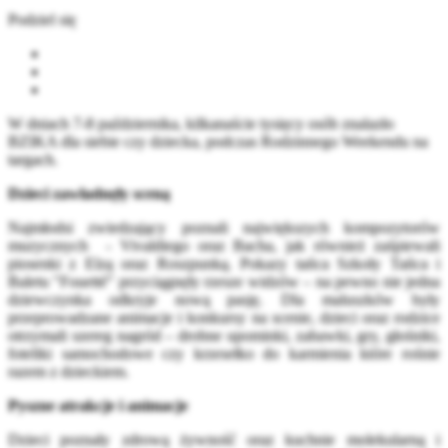
Podziel się
W dniach 7-8 października, kilkanaście tysięcy osób znalazło
BZIKA dla siebie czy dziecka, podczas Rodzinnego Weekendu na
targach.
Dzieci zawładnęły sceną
Najmłodsi zwiedzający poznali największych kompozytorów
muzycznych - Vivaldiego oraz Bacha, jak również zaśpiewali
piosenki z Elzą oraz Roszpunką. Pokazy tańca Szkoły Tańca i
Baletu "Fouetté" przyciągnęły rzesze widzów – na pewno nie jedna
dziewczynka odkryje nową pasję. Dla maluszków były
przeprowadzane animacje i konkursy na scenie, dzieci oraz rodzice
otrzymali szereg nagród – drobne upominki, zabawki, gry, głośniki,
foteliki samochodowe czy krzesełko do karmienia które rośnie
razem z dzieckiem.
Pyszne atrakcje i animacje
Dzieci poznały zdrową żywność oraz kuchnie molekularną i