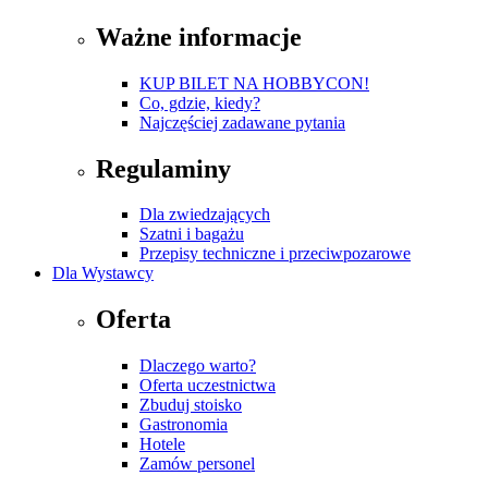
Ważne informacje
KUP BILET NA HOBBYCON!
Co, gdzie, kiedy?
Najczęściej zadawane pytania
Regulaminy
Dla zwiedzających
Szatni i bagażu
Przepisy techniczne i przeciwpozarowe
Dla Wystawcy
Oferta
Dlaczego warto?
Oferta uczestnictwa
Zbuduj stoisko
Gastronomia
Hotele
Zamów personel