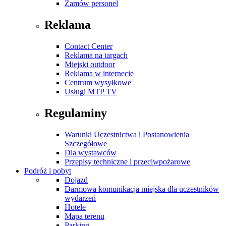
Zamów personel
Reklama
Contact Center
Reklama na targach
Miejski outdoor
Reklama w internecie
Centrum wysyłkowe
Usługi MTP TV
Regulaminy
Warunki Uczestnictwa i Postanowienia
Szczegółowe
Dla wystawców
Przepisy techniczne i przeciwpożarowe
Podróż i pobyt
Dojazd
Darmowa komunikacja miejska dla uczestników
wydarzeń
Hotele
Mapa terenu
Parking