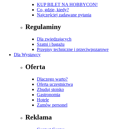
KUP BILET NA HOBBYCON!
Co, gdzie, kiedy?
Najczęściej zadawane pytania
Regulaminy
Dla zwiedzających
Szatni i bagażu
Przepisy techniczne i przeciwpozarowe
Dla Wystawcy
Oferta
Dlaczego warto?
Oferta uczestnictwa
Zbuduj stoisko
Gastronomia
Hotele
Zamów personel
Reklama