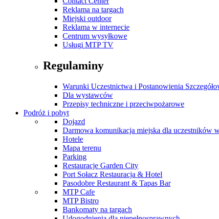
Contact Center
Reklama na targach
Miejski outdoor
Reklama w internecie
Centrum wysyłkowe
Usługi MTP TV
Regulaminy
Warunki Uczestnictwa i Postanowienia Szczegół
Dla wystawców
Przepisy techniczne i przeciwpożarowe
Podróż i pobyt
Dojazd
Darmowa komunikacja miejska dla uczestników 
Hotele
Mapa terenu
Parking
Restauracje Garden City
Port Sołacz Restauracja & Hotel
Pasodobre Restaurant & Tapas Bar
MTP Cafe
MTP Bistro
Bankomaty na targach
Udogodnienia dla niepełnosprawnych