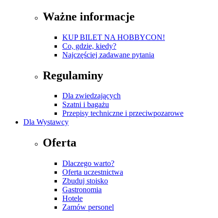
Ważne informacje
KUP BILET NA HOBBYCON!
Co, gdzie, kiedy?
Najczęściej zadawane pytania
Regulaminy
Dla zwiedzających
Szatni i bagażu
Przepisy techniczne i przeciwpozarowe
Dla Wystawcy
Oferta
Dlaczego warto?
Oferta uczestnictwa
Zbuduj stoisko
Gastronomia
Hotele
Zamów personel