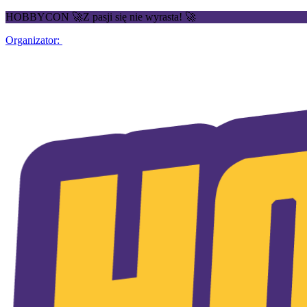
HOBBYCON 🚀Z pasji się nie wyrasta! 🚀
Organizator: