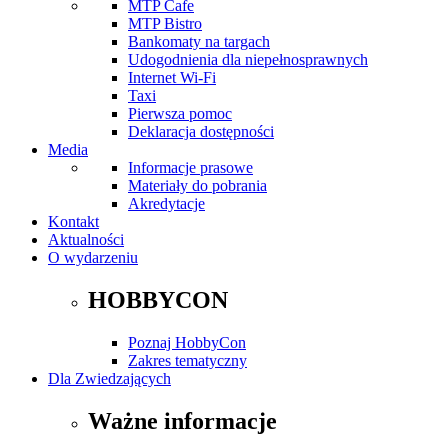
MTP Cafe
MTP Bistro
Bankomaty na targach
Udogodnienia dla niepełnosprawnych
Internet Wi-Fi
Taxi
Pierwsza pomoc
Deklaracja dostępności
Media
Informacje prasowe
Materiały do pobrania
Akredytacje
Kontakt
Aktualności
O wydarzeniu
HOBBYCON
Poznaj HobbyCon
Zakres tematyczny
Dla Zwiedzających
Ważne informacje