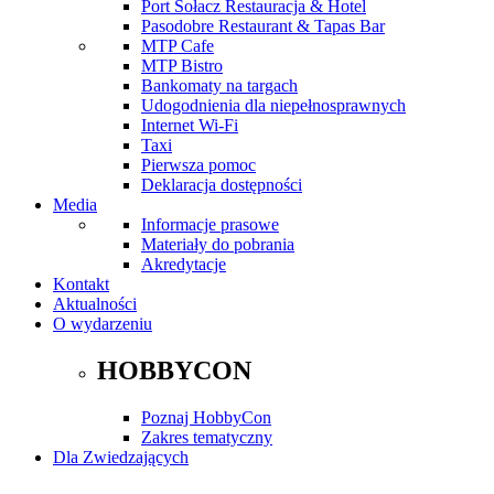
Port Sołacz Restauracja & Hotel
Pasodobre Restaurant & Tapas Bar
MTP Cafe
MTP Bistro
Bankomaty na targach
Udogodnienia dla niepełnosprawnych
Internet Wi-Fi
Taxi
Pierwsza pomoc
Deklaracja dostępności
Media
Informacje prasowe
Materiały do pobrania
Akredytacje
Kontakt
Aktualności
O wydarzeniu
HOBBYCON
Poznaj HobbyCon
Zakres tematyczny
Dla Zwiedzających