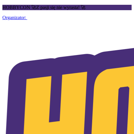
HOBBYCON 🚀Z pasji się nie wyrasta! 🚀
Organizator: