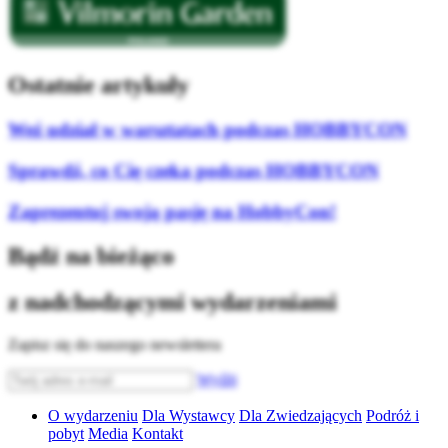
Ostatnie artykuły
Weź udział w warsztatach podczas HOBBYCON
Sprawdź, co Cię czeka podczas HOBBYCON
Zaprezentuj swoją pasję na HobbyCon!
Bądź na bieżąco
z nadchodzącymi wydarzeniami
Zapisz się do naszego newslettera
Wyślij
O wydarzeniu
Dla Wystawcy
Dla Zwiedzających
Podróż i
pobyt
Media
Kontakt