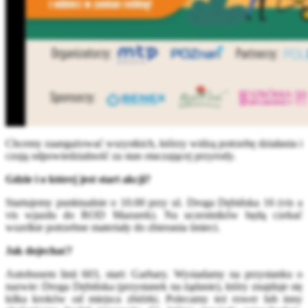
Chcemy zaangażować wszystkich, którzy widzą potrzebę działania i
czują odpowiedzialność za stan otaczającej przyrody.
Gdzie i o której jest start akcji?
Startujemy punktualnie o 10.00 przy ul. Droga Dębińska 16 (vis a
vis wjazdu do ROD Mazurek). Na uczestników będą czekać
wszelkie potrzebne materiały do zbierania śmieci.
Jak dojechać?
Autobusem linii 603, start: Garbary. Wysiadamy na przystanku o
nazwie: Droga Dębińska (przystanek na żądanie), który znajduje się
kilka kroków od miejsca zbiórki. Polecamy też rower lub inny