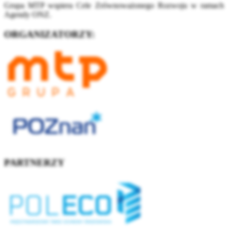
Grupa MTP wspiera Cele Zrównoważonego Rozwoju w ramach
Agendy ONZ.
ORGANIZATORZY:
PARTNERZY