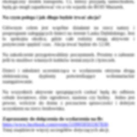
ekologiczny środek transportu. Ci, którzy przyjadą samochodem,
będą go mogli zaparkować vis a vis wjazdu do ROD Mazurek.
Na czym polega i jak długo będzie trwać akcja?
Głównym celem jest wspólne działanie na rzecz natury i
posprzątanie zalegających śmieci na terenie Lasku Dębińskiego. Jest
to spokojna okolica, gdzie całe rodziny mogą aktywnie i
pożytecznie spędzić czas. Akcja trwać będzie do 12.00.
Na zakończenie przygotowaliśmy poczęstunek. Prosimy o zabranie
jeśli to możliwe własnych kubków termicznych i łyżeczek.
Dzieci i młodzież uczestnicząca w wydarzeniu otrzyma drogą
elektroniczną dyplomy potwierdzające wolontariackie
zaangażowanie.
Na wszystkich aktywnie sprzątających czekać będą do odbioru
cebule kwiatowe, róże ogrodowe, nasiona czy byliny. Jedno jest
pewne, wrócicie do domu z poczuciem sprawczości i dobrym
uczynkiem na rzecz środowiska.
Zapraszamy do dołączenia do wydarzenia na fb:
https://www.facebook.com/events/1109058503367830
.
Tutaj znajdziecie więcej szczegółów dotyczących akcji.