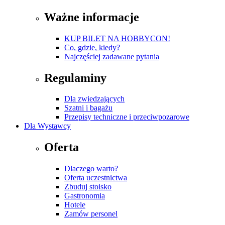
Ważne informacje
KUP BILET NA HOBBYCON!
Co, gdzie, kiedy?
Najczęściej zadawane pytania
Regulaminy
Dla zwiedzających
Szatni i bagażu
Przepisy techniczne i przeciwpozarowe
Dla Wystawcy
Oferta
Dlaczego warto?
Oferta uczestnictwa
Zbuduj stoisko
Gastronomia
Hotele
Zamów personel