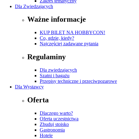
Zakres tematyczny
Dla Zwiedzających
Ważne informacje
KUP BILET NA HOBBYCON!
Co, gdzie, kiedy?
Najczęściej zadawane pytania
Regulaminy
Dla zwiedzających
Szatni i bagażu
Przepisy techniczne i przeciwpozarowe
Dla Wystawcy
Oferta
Dlaczego warto?
Oferta uczestnictwa
Zbuduj stoisko
Gastronomia
Hotele