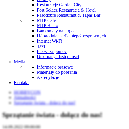
Restauracje Garden City
Port Sołacz Restauracja & Hotel
Pasodobre Restaurant & Tapas Bar
MTP Cafe
MTP Bistro
Bankomaty na targach
Udogodnienia dla niepełnosprawnych
Internet Wi-Fi
Taxi
Pierwsza pomoc
Deklaracja dostępności
Media
Informacje prasowe
Materiały do pobrania
Akredytacje
Kontakt
HOBBYCON
Aktualności
Sprzątanie świata - dołącz do nas!
Sprzątanie świata - dołącz do nas!
14.09.2022 09:00:00