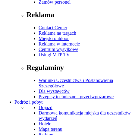
Zamów personel
Reklama
Contact Center
Reklama na targach
Miejski outdoor
Reklama w internecie
Centrum wysyłkowe
Usługi MTP TV
Regulaminy
Warunki Uczestnictwa i Postanowienia
Szczegółowe
Dla wystawców
Przepisy techniczne i przeciwpożarowe
Podróż i pobyt
Dojazd
Darmowa komunikacja miejska dla uczestników
wydarzeń
Hotele
Mapa terenu
Parking