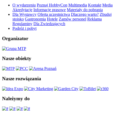
O wydarzeniu
Poznaj HobbyCon
Multimedia
Kontakt
Media
Akredytacje
Informacje prasowe
Materiały do pobrania
Dla Wystawcy
Oferta uczestnictwa
Dlaczego warto?
Zbuduj
stoisko
Gastronomia
Hotele
Zamów personel
Reklama
Regulaminy
Dla Zwiedzających
Podróż i pobyt
Organizator
Nasze obiekty
Nasze rozwiązania
Należymy do