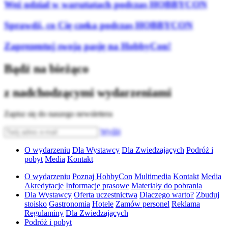
Weź udział w warsztatach podczas HOBBYCON
Sprawdź, co Cię czeka podczas HOBBYCON
Zaprezentuj swoją pasję na HobbyCon!
Bądź na bieżąco
z nadchodzącymi wydarzeniami
Zapisz się do naszego newslettera
Wyślij
O wydarzeniu
Dla Wystawcy
Dla Zwiedzających
Podróż i
pobyt
Media
Kontakt
O wydarzeniu
Poznaj HobbyCon
Multimedia
Kontakt
Media
Akredytacje
Informacje prasowe
Materiały do pobrania
Dla Wystawcy
Oferta uczestnictwa
Dlaczego warto?
Zbuduj
stoisko
Gastronomia
Hotele
Zamów personel
Reklama
Regulaminy
Dla Zwiedzających
Podróż i pobyt