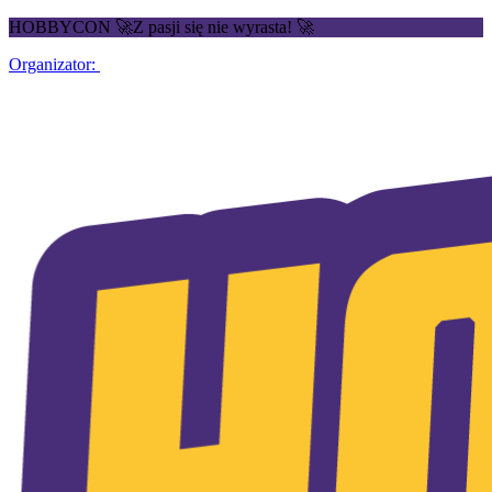
HOBBYCON 🚀Z pasji się nie wyrasta! 🚀
Organizator: