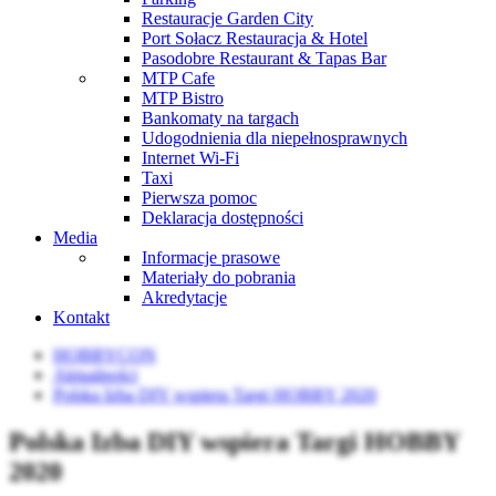
Restauracje Garden City
Port Sołacz Restauracja & Hotel
Pasodobre Restaurant & Tapas Bar
MTP Cafe
MTP Bistro
Bankomaty na targach
Udogodnienia dla niepełnosprawnych
Internet Wi-Fi
Taxi
Pierwsza pomoc
Deklaracja dostępności
Media
Informacje prasowe
Materiały do pobrania
Akredytacje
Kontakt
HOBBYCON
Aktualności
Polska Izba DIY wspiera Targi HOBBY 2020
Polska Izba DIY wspiera Targi HOBBY
2020