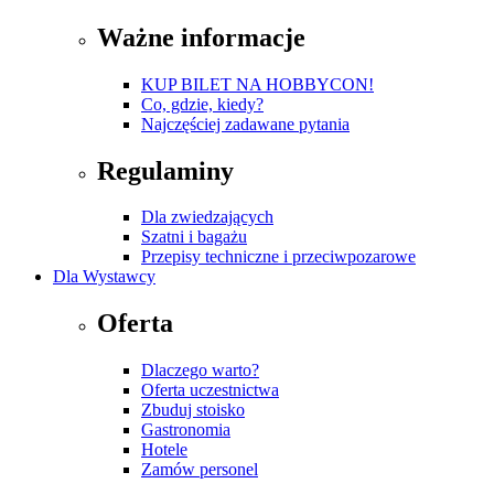
Ważne informacje
KUP BILET NA HOBBYCON!
Co, gdzie, kiedy?
Najczęściej zadawane pytania
Regulaminy
Dla zwiedzających
Szatni i bagażu
Przepisy techniczne i przeciwpozarowe
Dla Wystawcy
Oferta
Dlaczego warto?
Oferta uczestnictwa
Zbuduj stoisko
Gastronomia
Hotele
Zamów personel