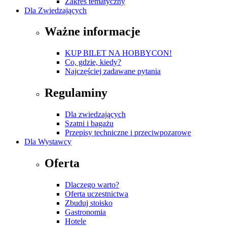
Zakres tematyczny
Dla Zwiedzających
Ważne informacje
KUP BILET NA HOBBYCON!
Co, gdzie, kiedy?
Najczęściej zadawane pytania
Regulaminy
Dla zwiedzających
Szatni i bagażu
Przepisy techniczne i przeciwpozarowe
Dla Wystawcy
Oferta
Dlaczego warto?
Oferta uczestnictwa
Zbuduj stoisko
Gastronomia
Hotele