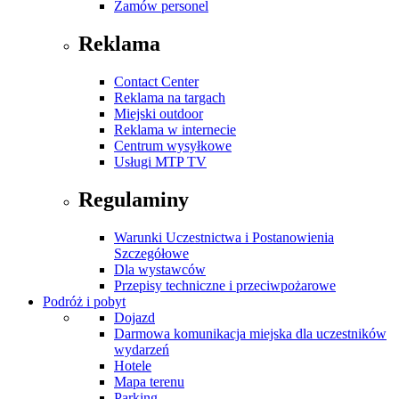
Zamów personel
Reklama
Contact Center
Reklama na targach
Miejski outdoor
Reklama w internecie
Centrum wysyłkowe
Usługi MTP TV
Regulaminy
Warunki Uczestnictwa i Postanowienia
Szczegółowe
Dla wystawców
Przepisy techniczne i przeciwpożarowe
Podróż i pobyt
Dojazd
Darmowa komunikacja miejska dla uczestników
wydarzeń
Hotele
Mapa terenu
Parking