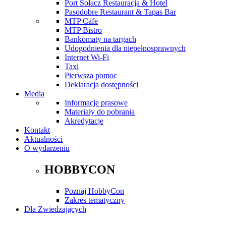
Port Sołacz Restauracja & Hotel
Pasodobre Restaurant & Tapas Bar
MTP Cafe
MTP Bistro
Bankomaty na targach
Udogodnienia dla niepełnosprawnych
Internet Wi-Fi
Taxi
Pierwsza pomoc
Deklaracja dostępności
Media
Informacje prasowe
Materiały do pobrania
Akredytacje
Kontakt
Aktualności
O wydarzeniu
HOBBYCON
Poznaj HobbyCon
Zakres tematyczny
Dla Zwiedzających