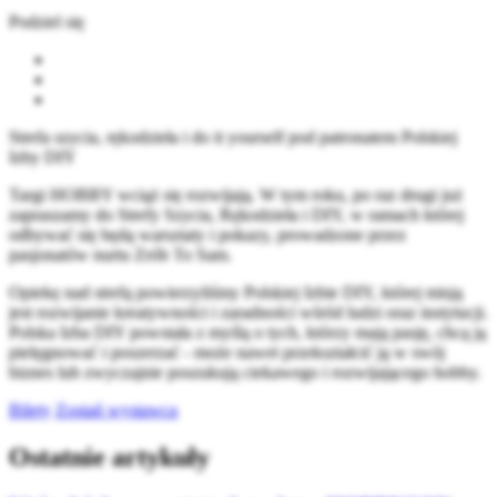
Podziel się
Strefa szycia, rękodzieła i do it yourself pod patronatem Polskiej
Izby DIY
Targi HOBBY wciąż się rozwijają. W tym roku, po raz drugi już
zapraszamy do Strefy Szycia, Rękodzieła i DIY, w ramach której
odbywać się będą warsztaty i pokazy, prowadzone przez
pasjonatów nurtu Zrób To Sam.
Opiekę nad strefą powierzyliśmy Polskiej Izbie DIY, której misją
jest rozwijanie kreatywności i zaradności wśród ludzi oraz instytucji.
Polska Izba DIY powstała z myślą o tych, którzy mają pasję, chcą ją
pielęgnować i poszerzać - może nawet przekształcić ją w swój
biznes lub zwyczajnie poszukują ciekawego i rozwijającego hobby.
Bilety
Zostań wystawcą
Ostatnie artykuły